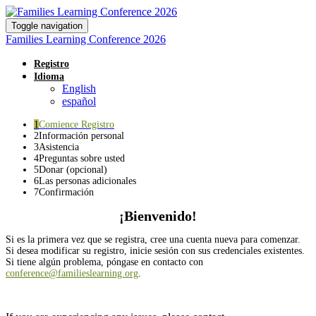
Toggle navigation
Families Learning Conference 2026
Registro
Idioma
English
español
1
Comience Registro
2
Información personal
3
Asistencia
4
Preguntas sobre usted
5
Donar (opcional)
6
Las personas adicionales
7
Confirmación
¡Bienvenido!
Si es la primera vez que se registra, cree una cuenta nueva para comenzar.
Si desea modificar su registro, inicie sesión con sus credenciales existentes.
Si tiene algún problema, póngase en contacto con
conference@familieslearning.org
.